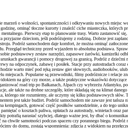
ie marzeń o wolności, spontaniczności i odkrywaniu nowych miejsc we
na godzinę, ominąć tłoczne kurorty i znaleźć ciche miasteczka, których
ntalnego. Pierwszy etap to planowanie trasy. Warto zastanowić się, i
jsca przyjazne dzieciom, jeśli podróżujemy z rodziną. Dobrze jest zapla
troju. Podróż samochodem daje komfort, że można ominąć zatłoczone au
 Przegląd techniczny przed wyjazdem to absolutna podstawa. Sprawdz
y sobie podstawowy zestaw narzędzi, zapasowe żarówki, kamizelki od
arunkach gwarancji i pomocy drogowej za granicą. Podróż z dziećmi m
rwy na odpoczynek, zabawę i posiłek. Stacje przy autostradach coraz 
ochodzie warto mieć pod ręką zestaw gier słownych, audiobooków, ul
elu miejscach. Popularne są przewodniki, filmy podróżnicze i relacje z
z widokiem na góry czy morze, a także praktyczne wskazówki dotyczą
rganizować road trip po Bałkanach, Alpach czy wybrzeżu Atlantyku, po
je, ale także na drobne szczegóły, które składają się na klimat danego
ka, którego nie rozumiemy, ale uczymy się kilku podstawowych słów. T
entem jest także budżet. Podróż samochodem nie zawsze jest tańsza niż 
a kempingach, gotować część posiłków samodzielnie, a do tego unikną
miętać o kosztach paliwa, opłatach za autostrady, winietach oraz pa
kty potrafią narastać szybciej, dlatego ważne jest, by dbać o komunika
na chwile samotności podczas spaceru czy porannego biegu. Podróż nie
ócimy do domu, zostają wspomnienia: zdjęcia z widokiem na przełęcze