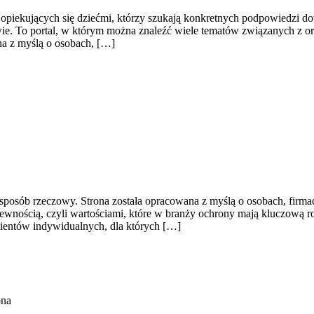
h opiekujących się dziećmi, którzy szukają konkretnych podpowiedzi d
twie. To portal, w którym można znaleźć wiele tematów związanych z o
na z myślą o osobach, […]
sposób rzeczowy. Strona została opracowana z myślą o osobach, firmach
ewnością, czyli wartościami, które w branży ochrony mają kluczową r
klientów indywidualnych, dla których […]
ona