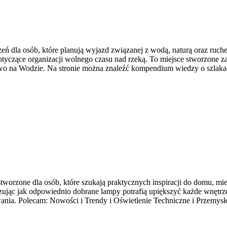
rzeń dla osób, które planują wyjazd związanej z wodą, naturą oraz ru
tyczące organizacji wolnego czasu nad rzeką. To miejsce stworzone z
two na Wodzie. Na stronie można znaleźć kompendium wiedzy o szlak
tworzone dla osób, które szukają praktycznych inspiracji do domu, mie
jąc jak odpowiednio dobrane lampy potrafią upiększyć każde wnętrze. T
ania. Polecam: Nowości i Trendy i Oświetlenie Techniczne i Przemys