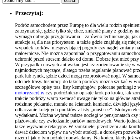
Przeczytaj:
Podróż samochodem przez Europę to dla wielu rodzin spełnien
zatrzymać się, gdzie tylko się chce, zmienić plany z godziny 
wymaga dobrego przygotowania – zarówno technicznego, jak i me
atrakcje są dla nas priorytetem, a także gdzie znajdują się mie
wypadek korków, niesprzyjającej pogody czy nagłej zmiany nas
malownicze. Nie można zapominać o przygotowaniu samochodu.
uchronić przed stresem daleko od domu. Dobrze jest mieć prz
W przypadku nowych aut ważne jest też zorientowanie się w w
najmłodszych męczące, dlatego trzeba regularnie planować prze
park lub rynek, gdzie dzieci mogą rozprostować nogi. W sam
odcinek trasy. Inspiracji do takich podróży można szukać w wi
szczegółowe opisy tras, listy kempingów, polecane parkingi 
motoryzacyjny
czy podróżniczy opisuje krok po kroku, jak zo
trakcie podróży warto zwracać uwagę nie tylko na główne atrakc
rodzinne piekarnie, murale na ścianach kamienic, dźwięki języ
odhaczanie kolejnych punktów z listy „must see”. Istotnym elem
wydatkami. Można wybrać tańsze noclegi w pensjonatach czy n
plażowanie czy zwiedzanie parków narodowych. Warto jednak pa
także wyzwanie relacyjne. W zamkniętej przestrzeni auta konfli
dawać dzieciom wpływ na wybór atrakcji, a dorosłym pozwolić 
razem i jak o tym później opowiadamy. Na końcu, kiedy już wr