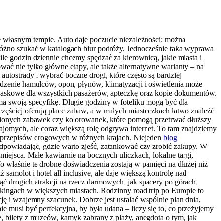
 własnym tempie. Auto daje poczucie niezależności: można
 próżno szukać w katalogach biur podróży. Jednocześnie taka wyprawa
le godzin dziennie chcemy spędzać za kierownicą, jakie miasta i
nować nie tylko główne etapy, ale także alternatywne warianty – na
tostrady i wybrać boczne drogi, które często są bardziej
enie hamulców, opon, płynów, klimatyzacji i oświetlenia może
blaskowe dla wszystkich pasażerów, apteczkę oraz kopie dokumentów.
a swoją specyfikę. Długie godziny w foteliku mogą być dla
częściej oferują place zabaw, a w małych miasteczkach łatwo znaleźć
ubionych zabawek czy kolorowanek, które pomogą przetrwać dłuższy
najomych, ale coraz większą rolę odgrywa internet. To tam znajdziemy
ce przepisów drogowych w różnych krajach. Niejeden
blog
dpowiadając, gdzie warto zjeść, zatankować czy zrobić zakupy. W
 miejsca. Małe kawiarnie na bocznych uliczkach, lokalne targi,
o właśnie te drobne doświadczenia zostają w pamięci na dłużej niż
samolot i hotel all inclusive, ale daje większą kontrolę nad
ć drogich atrakcji na rzecz darmowych, jak spacery po górach,
rkingach w większych miastach. Rodzinny road trip po Europie to
cję i wzajemny szacunek. Dobrze jest ustalać wspólnie plan dnia,
 musi być perfekcyjna, by była udana – liczy się to, co przeżyjemy
, bilety z muzeów, kamyk zabrany z plaży, anegdota o tym, jak