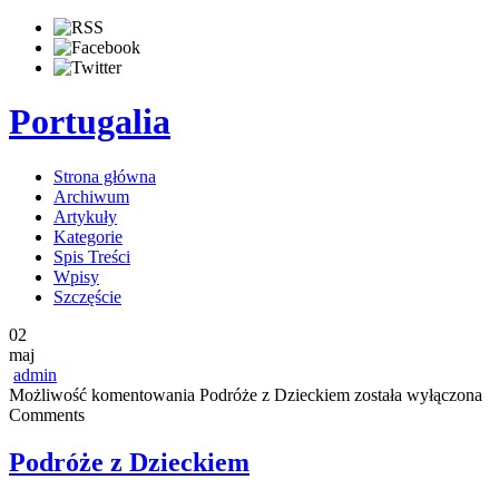
Portugalia
Strona główna
Archiwum
Artykuły
Kategorie
Spis Treści
Wpisy
Szczęście
02
maj
admin
Możliwość komentowania
Podróże z Dzieckiem
została wyłączona
Comments
Podróże z Dzieckiem