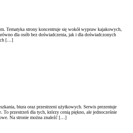
chem. Tematyka strony koncentruje się wokół wypraw kajakowych,
arówno dla osób bez doświadczenia, jak i dla doświadczonych
ach […]
szkania, biura oraz przestrzeni użytkowych. Serwis prezentuje
o przestrzeń dla tych, którzy cenią piękno, ale jednocześnie
łowe. Na stronie można znaleźć […]